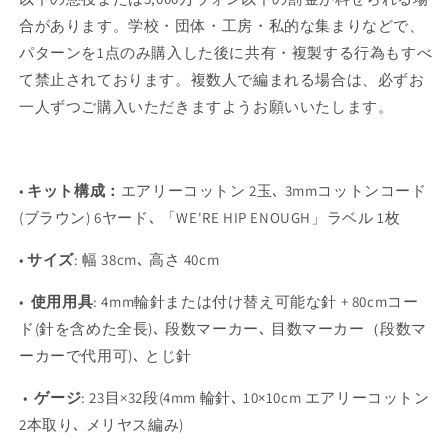
合があります。学校・団体・工房・私的な集まりなどで、
パターンを1点のみ購入した後に共有・複製する行為もすべ
て禁止されております。複数人で編まれる場合は、必ずお
一人ずつご購入いただきますようお願いいたします。
•
キット構成
：
エアリーコットン 2
玉
､ 3mmコットンコード
(ブラウン) 6ヤード､ 「WE'RE HIP ENOUGH」ラベル 1枚
•
サイズ
:
幅 38cm､ 高さ 40cm
•
使用用具
:
4mm輪針または付け替え可能な針 + 80cmコー
ド(針を含めた全長)､ 段数マーカー､ 目数マーカー（段数マ
ーカーで代用可)､ とじ針
•
ゲージ
:
23目×32段(4mm 輪針､ 10×10cm エアリーコットン
2本取り､ メリヤス編み)