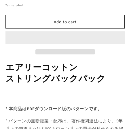
price
Tax included.
Add to cart
エアリーコットン
ストリングバックパック
-
*
本商品はPDFダウンロード版のパターンです。
*
パターンの無断複製・配布は、著作権関連法により、5年
以下の懲役または5,000万ウォン以下の罰金が科せられる場