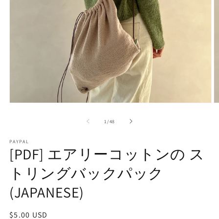
2
in
m
Open
media
1
of
1
/
48
in
modal
PAYPAL
[PDF] エアリーコットンの ス
トリングバックパック
(JAPANESE)
Regular
$5.00 USD