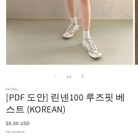
Open
O
media
m
1
2
of
1
/
6
in
in
modal
m
PAYPAL
[PDF 도안] 린넨100 루즈핏 베
스트 (KOREAN)
Regular
$8.00 USD
price
Tax included.