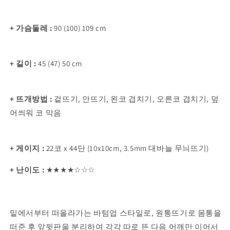
+ 가슴둘레 :
90 (100) 109 cm
+ 길이 :
45 (47) 50 cm
+ 뜨개방법 :
겉뜨기, 안뜨기, 왼코 겹치기, 오른코 겹치기, 덮
어씌워 코 막음
+ 게이지 :
22코 x 44단 (10x10cm, 3.5mm 대바늘 무늬뜨기)
+ 난이도 :
★★★★
☆
☆☆
밑에서부터 떠올라가는 바텀업 스타일로, 원통뜨기로 몸통을
떠준 후 앞뒷판을 분리하여 각각 따로 뜬 다음 어깨만 이어서