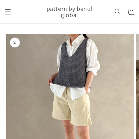
Skip to
pattern by banul
content
Cart
global
Skip to
product
information