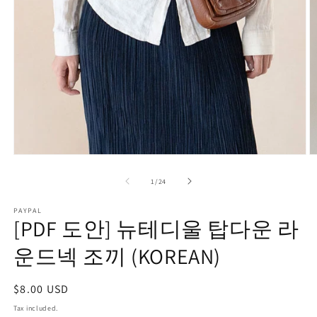
O
Open
m
media
2
1
of
1
/
24
in
in
m
modal
PAYPAL
[PDF 도안] 뉴테디울 탑다운 라
운드넥 조끼 (KOREAN)
Regular
$8.00 USD
price
Tax included.