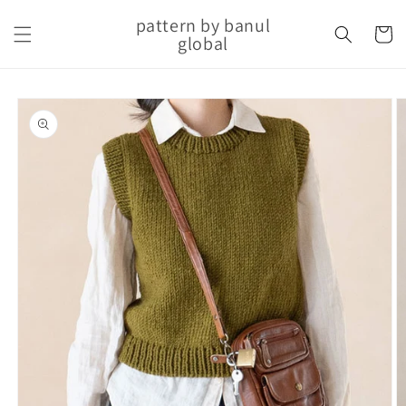
Skip to
pattern by banul
content
Cart
global
Skip to
product
information