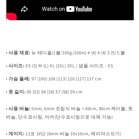
•
사용 재료:
뉴 테디울(1볼/100g/100m)
4 (4) 4 (4) 5 (5) 5 볼
•
사이즈:
XS (S) M (L) XL (2XL) 3XL / 샘플 사이즈 - XS
•
가슴 둘레:
97 (100) 106 (113) 120 (127) 137 cm
•
옷 길이:
50 (52) 54 (56) 57 (58) 59 cm
•
사용 바늘:
5mm, 6mm 조립식 바늘 + 60cm, 80cm 케이블, 돗
바늘, 단수표시링, 마커(단수표시링으로 대체 가능)
•
게이지:
12코 18단 (6mm 바늘 10x10cm, 메리야스뜨기)