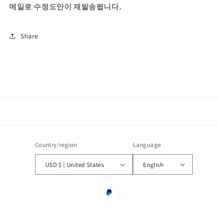
메일로 수정도안이 재발송됩니다.
Share
Country/region
Language
USD $ | United States
English
Payment
methods
© 2026,
pattern by banul global
Powered by Shopify