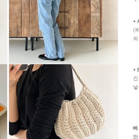
+
(
의
Open
+
media
3
긴
in
modal
넣
빼
만