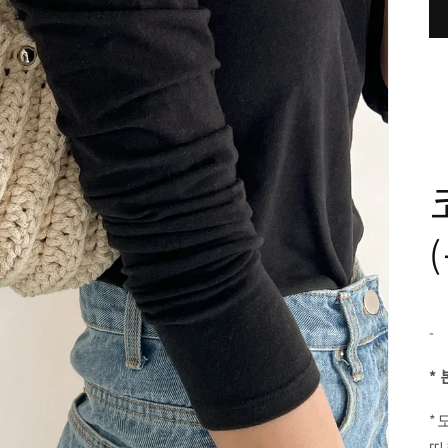
-
*
*