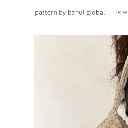
Skip to
content
pattern by banul global
Home
Skip to
product
information