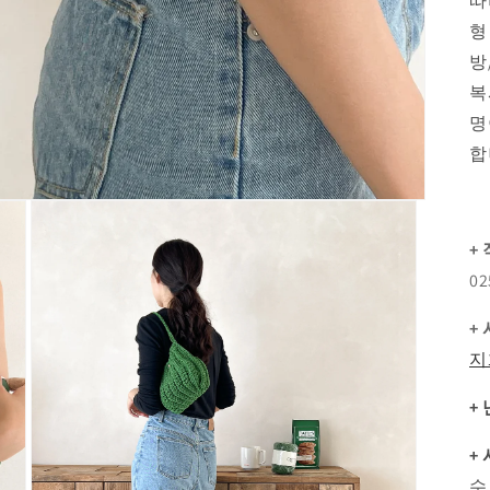
따
형
방
복
명
합
+
0
+
지
+
+
수