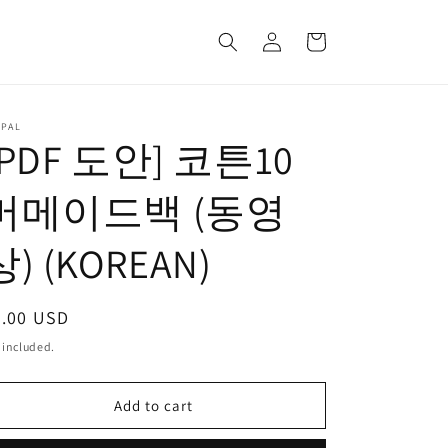
Log
Cart
in
YPAL
[PDF 도안] 코튼10
머메이드백 (동영
상) (KOREAN)
egular
5.00 USD
ice
 included.
Add to cart