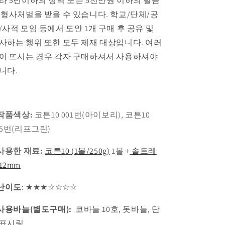
라 5년이하의 징역 또는 5천만원 이하의 벌금
 형사처벌을 받을 수 있습니다. 학교/단체/공
/사적 모임 등에서 도안 1개 구매 후 공유 및
사하는 행위 또한 모두 제재 대상입니다. 여러
이 뜨시는 경우 각자 구매하셔서 사용하셔야
니다.
 작품색상:
코튼10 001번(아이보리), 코튼10
25번(리프그린)
 사용한 재료:
코튼10 (1볼/250g)
1볼 +
솔트레
12mm
 난이도
:
★
★
★☆
☆
☆
☆
 사용바늘(별도구매)
:
코바늘 10호, 돗바늘, 단
표시링