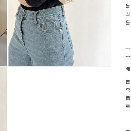
늘
질
들
---
---
배
Open
media
5
본
in
modal
즉
됩
로