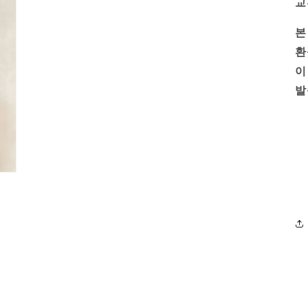
교
본
환
이
발