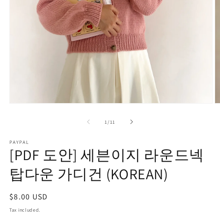
2
in
m
Open
media
1
of
1
/
11
in
modal
PAYPAL
[PDF 도안] 세븐이지 라운드넥
탑다운 가디건 (KOREAN)
Regular
$8.00 USD
price
Tax included.