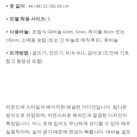
+ 옷 길이
:
46 (48) 52 (56) 60 cm
+ 모델 착용 사이즈:
S
+ 사용바늘
:
조립식 대바늘 6mm, 5mm, 케이블 80cm 또는
100cm, 소매용 숏팁 (또는 긴 바늘로 매직루프), 돗바늘
+ 뜨개방법 :
겉뜨기, 안뜨기, M1R, M1L, 감아코 (도안에 기초
참고 동영상 포함)
라운드넥 스타일의 베이직한 레글런 가디건입니다.
탑다운
방식으로 작업되며, 자연스러운 목라인과 깔끔한 디자인이
특징입니다.
어느 옷에 입어도 무난하게 코디할 수 있어 매우
실용적이며, 실이 굵기 때문에 완성이 빠릅니다.
대바늘 겉뜨