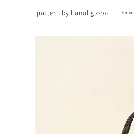
Skip to
content
pattern by banul global
Home
Skip to
product
information