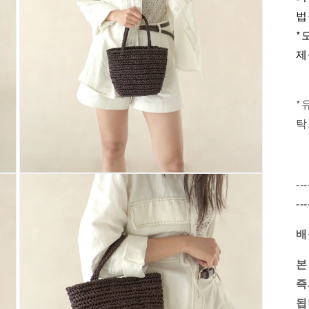
법
*
제
*
탁
Open
---
media
7
---
in
modal
배
본
즉
됩