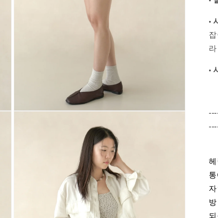
•
잡
라
•
---
Open
media
---
5
in
modal
헤
통
자
방
되