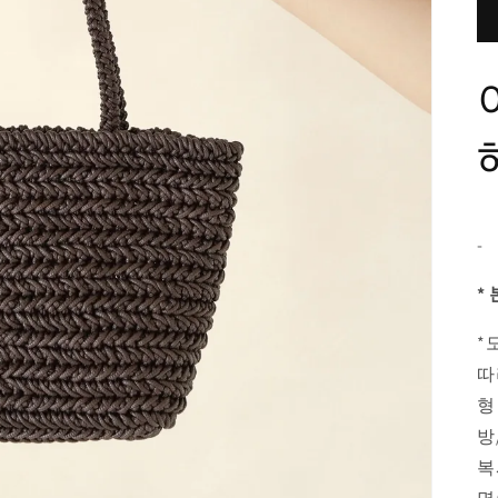
-
*
*
따
형
방
복