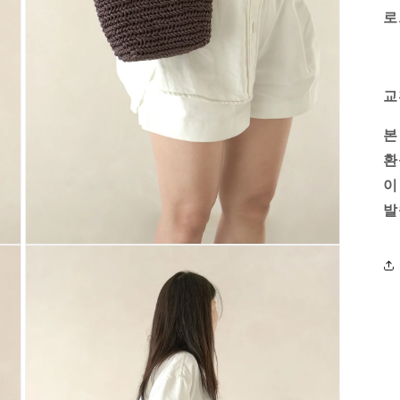
로
교
본
환
이
발
Open
media
9
in
modal