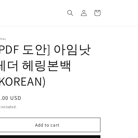
Log
Cart
in
YPAL
[PDF 도안] 아임낫
레더 헤링본백
(KOREAN)
egular
5.00 USD
ice
 included.
Add to cart