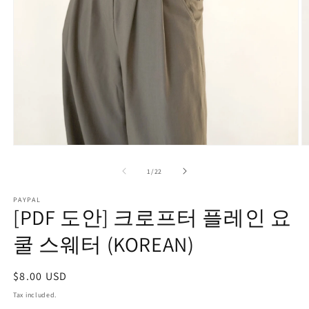
O
Open
m
media
2
1
of
1
/
22
in
in
m
modal
PAYPAL
[PDF 도안] 크로프터 플레인 요
쿨 스웨터 (KOREAN)
Regular
$8.00 USD
price
Tax included.