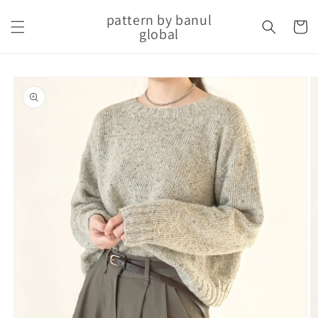
Skip to
pattern by banul
content
Cart
global
Skip to
product
information