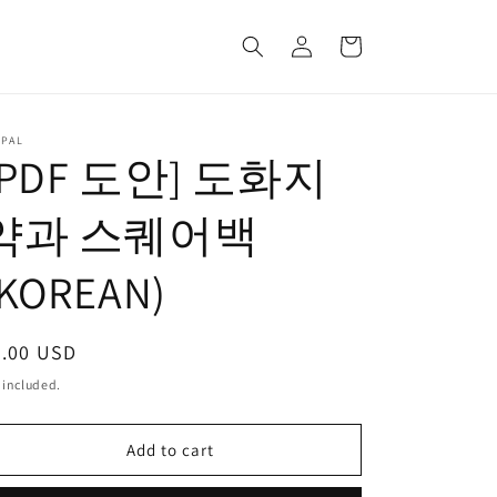
Log
Cart
in
YPAL
[PDF 도안] 도화지
약과 스퀘어백
(KOREAN)
egular
5.00 USD
ice
 included.
Add to cart