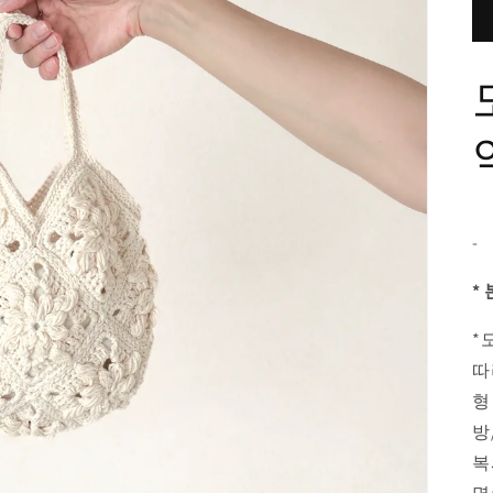
-
*
*
따
형
방
복