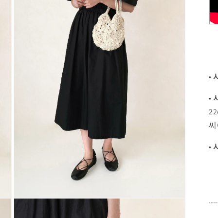
•
•
2
씨
•
Open
-----
media
5