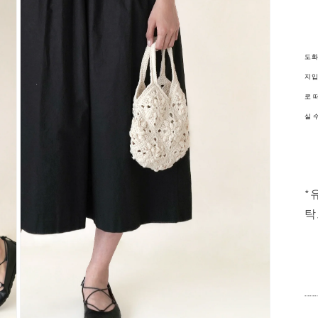
in
modal
도화
지입
로 
실 
*
탁
-----