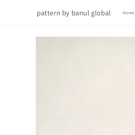
Skip to
content
pattern by banul global
Home
Skip to
product
information