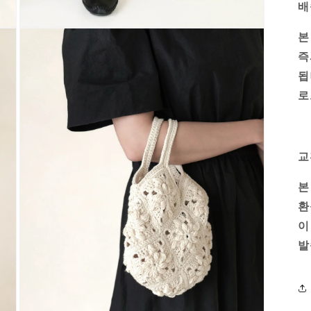
배
Open
본
media
7
즉
in
modal
됩
로
교
본
환
이
발