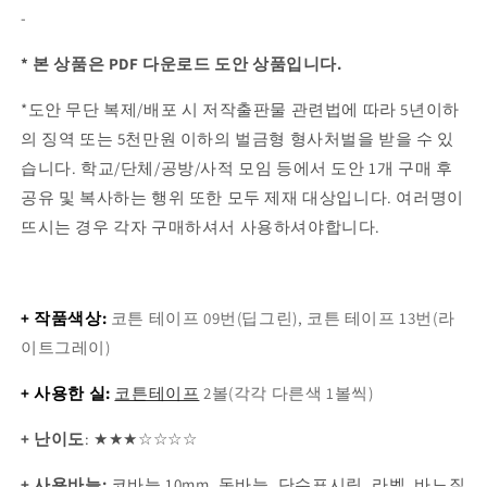
-
* 본 상품은 PDF 다운로드 도안 상품입니다.
*도안 무단 복제/배포 시 저작출판물 관련법에 따라 5년이하
의 징역 또는 5천만원 이하의 벌금형 형사처벌을 받을 수 있
습니다. 학교/단체/공방/사적 모임 등에서 도안 1개 구매 후
공유 및 복사하는 행위 또한 모두 제재 대상입니다. 여러명이
뜨시는 경우 각자 구매하셔서 사용하셔야합니다.
+ 작품색상:
코튼 테이프 09번(딥그린), 코튼 테이프 13번(라
이트그레이)
+ 사용한 실:
코튼테이프
2볼(각각 다른색 1볼씩)
+ 난이도
:
★
★★
☆☆
☆
☆
+ 사용바늘
:
코바늘 10mm, 돗바늘, 단수표시링, 라벨, 바느질