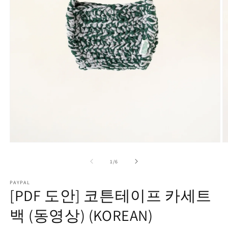
Open
O
media
m
1
2
of
1
/
6
in
in
modal
m
PAYPAL
[PDF 도안] 코튼테이프 카세트
백 (동영상) (KOREAN)