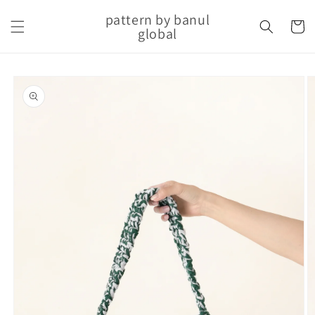
Skip to
pattern by banul
content
Cart
global
Skip to
product
information