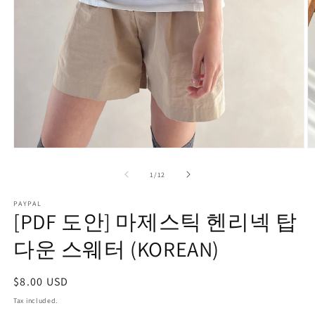
O
Open
m
media
2
1
of
1
/
12
in
in
m
modal
PAYPAL
[PDF 도안] 마제스틱 헨리넥 탑
다운 스웨터 (KOREAN)
Regular
$8.00 USD
price
Tax included.