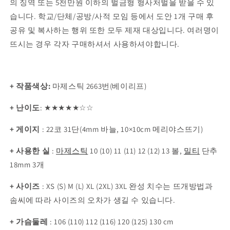
의 징역 또는 5천만원 이하의 벌금형 형사처벌을 받을 수 있
습니다. 학교/단체/공방/사적 모임 등에서 도안 1개 구매 후
공유 및 복사하는 행위 또한 모두 제재 대상입니다. 여러명이
뜨시는 경우 각자 구매하셔서 사용하셔야합니다.
+ 작품색상:
마제스틱 2663번(베이리프)
+ 난이도
:
★
★
★
★★
☆
☆
+ 게이지
:
22코 31단(4mm 바늘, 10×10cm 메리야스뜨기)
+
사용한 실
:
마제스틱
10 (10) 11 (11) 12 (12) 13 볼,
밀티
단추
18mm 3개
+ 사이즈
: XS (S) M (L) XL (2XL) 3XL 완성 치수는 뜨개방법과
솜씨에 따라 사이즈의 오차가 생길 수 있습니다.
+ 가슴둘레
:
106 (110) 112 (116) 120 (125) 130 cm