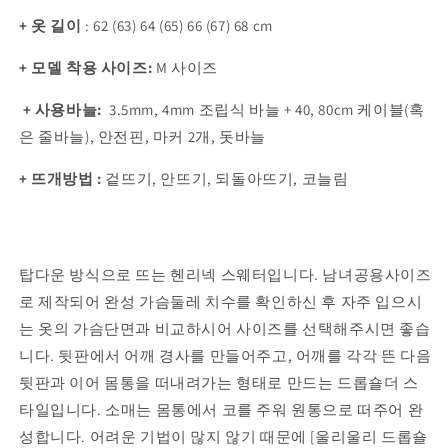
+ 옷 길이
:
62 (63) 64 (65) 66 (67) 68 cm
+ 모델 착용 사이즈:
M 사이즈
+ 사용바늘
:
3.5mm, 4mm 조립식 바늘 + 40, 80cm 케이블(혹
은 줄바늘), 안전핀, 마커 2개, 돗바늘
+ 뜨개방법 :
겉뜨기, 안뜨기, 되돌아뜨기, 코늘림
탑다운 방식으로 뜨는 헨리넥 스웨터입니다.
남녀공용사이즈
로 제작되어 완성 가슴둘레 치수를 확인하신 후 자주 입으시
는 옷의 가슴단면과 비교하시어 사이즈를 선택해주시면 좋습
니다.
뒷판에서 어깨 경사를 만들어주고, 어깨를 각각 뜬 다음
뒷판과 이어 몸통을 떠내려가는 형태로 만드는 드롭숄더 스
타일입니다.
소매는 몸통에서 코를 주워 원통으로 떠주어 완
성합니다.
어려운 기법이 많지 않기 때문에 [울리울리 드롭숄