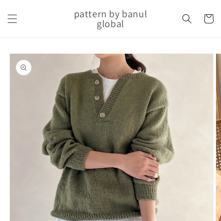
Skip to
pattern by banul
content
Cart
global
Skip to
product
information