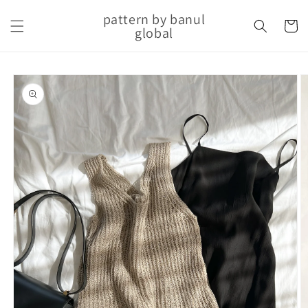
Skip to
pattern by banul
content
Cart
global
Skip to
product
information