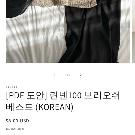
Open
O
media
m
1
2
of
1
/
3
in
in
modal
m
PAYPAL
[PDF 도안] 린넨100 브리오쉬
베스트 (KOREAN)
Regular
$8.00 USD
price
Tax included.