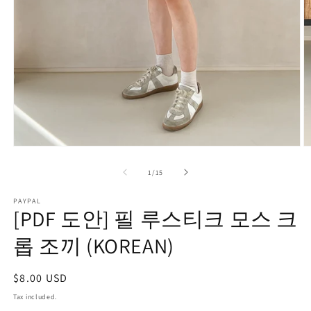
Open
O
media
m
1
2
of
1
/
15
in
in
modal
m
PAYPAL
[PDF 도안] 필 루스티크 모스 크
롭 조끼 (KOREAN)
Regular
$8.00 USD
price
Tax included.