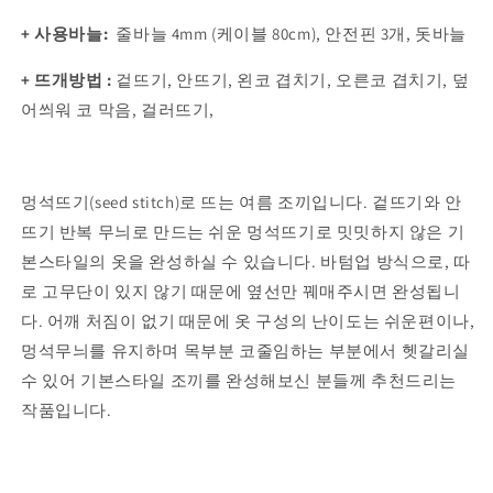
+ 사용바늘
:
줄바늘 4mm (케이블 80cm), 안전핀 3개, 돗바늘
+ 뜨개방법 :
겉뜨기, 안뜨기,
왼코 겹치기, 오른코 겹치기, 덮
어씌워 코 막음, 걸러뜨기,
멍석뜨기(seed stitch)로 뜨는 여름 조끼입니다.
겉뜨기와 안
뜨기 반복 무늬로 만드는 쉬운 멍석뜨기로 밋밋하지 않은 기
본스타일의 옷을 완성하실 수 있습니다.
바텀업 방식으로, 따
로 고무단이 있지 않기 때문에 옆선만 꿰매주시면 완성됩니
다.
어깨 처짐이 없기 때문에 옷 구성의 난이도는 쉬운편이나,
멍석무늬를 유지하며 목부분 코줄임하는 부분에서 헷갈리실
수 있어 기본스타일 조끼를 완성해보신 분들께 추천드리는
작품입니다.