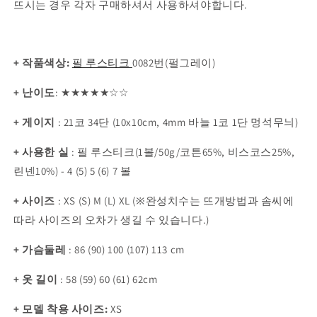
뜨시는 경우 각자 구매하셔서 사용하셔야합니다.
+ 작품색상:
필 루스티크
0082번(펄그레이)
+ 난이도
:
★
★
★
★★☆
☆
+ 게이지
:
21코 34단 (10x10cm, 4mm 바늘 1코 1단 멍석무늬)
+
사용한 실
: 필 루스티크(1볼/50g/
코튼65%, 비스코스25%,
린넨10%
) - 4 (5) 5 (6) 7 볼
+ 사이즈
:
XS (S) M (L) XL
(※완성치수는 뜨개방법과 솜씨에
따라 사이즈의 오차가 생길 수 있습니다.)
+ 가슴둘레
:
86 (90) 100 (107) 113 cm
+ 옷 길이
:
58 (59) 60 (61) 62cm
+ 모델 착용 사이즈:
X
S