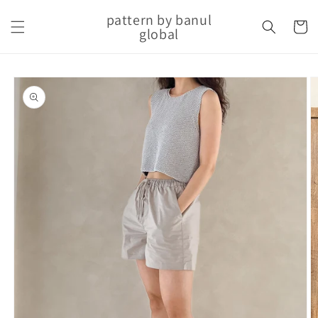
Skip to
pattern by banul
content
Cart
global
Skip to
product
information